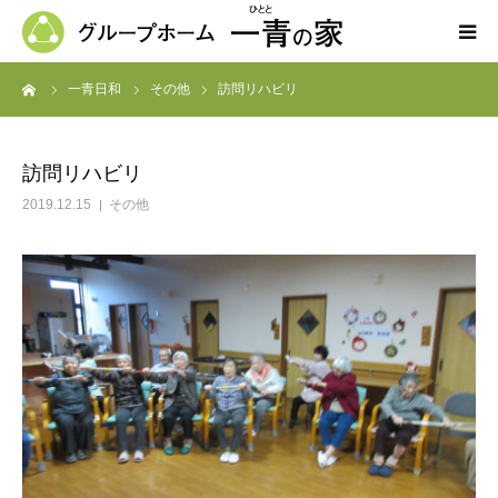
ーム
一青日和
その他
訪問リハビリ
ホーム
一青の家の紹介
訪問リハビリ
2019.12.15
その他
求人募集
ブログ
よくある質問
お問い合わせ