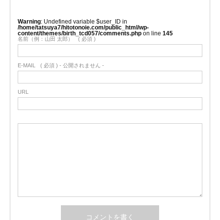
Warning
: Undefined variable $user_ID in
/home/tatsuya7/hitotonoie.com/public_html/wp-
content/themes/birth_tcd057/comments.php
on line
145
名前（例：山田 太郎）
( 必須 )
E-MAIL
( 必須 ) - 公開されません -
URL