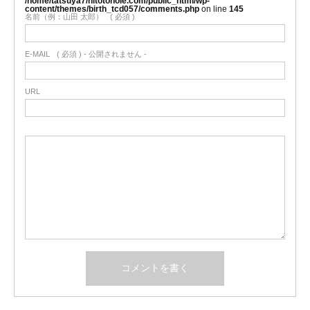
/home/tatsuya7/hitotonoie.com/public_html/wp-
content/themes/birth_tcd057/comments.php
on line
145
名前（例：山田 太郎）
( 必須 )
E-MAIL
( 必須 ) - 公開されません -
URL