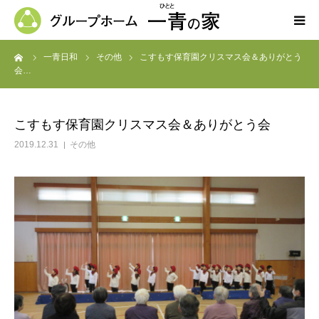
ーム
一青日和
その他
こすもす保育園クリスマス会＆ありがとう
ホーム
会…
一青の家の紹介
こすもす保育園クリスマス会＆ありがとう会
求人募集
2019.12.31
その他
ブログ
よくある質問
お問い合わせ