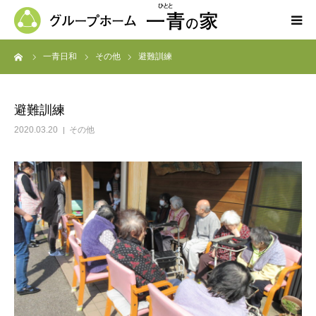
ーム
一青日和
その他
避難訓練
ホーム
一青の家の紹介
避難訓練
2020.03.20
その他
求人募集
ブログ
よくある質問
お問い合わせ