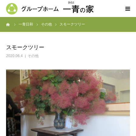
ーム
一青日和
その他
スモークツリー
ホーム
一青の家の紹介
スモークツリー
2020.06.4
その他
求人募集
ブログ
よくある質問
お問い合わせ