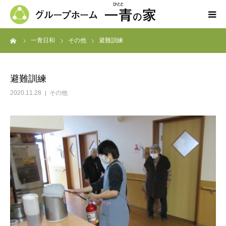
ーム
一青日和
その他
避難訓練
ホーム
一青の家の紹介
避難訓練
2020.11.28
その他
求人募集
ブログ
よくある質問
お問い合わせ