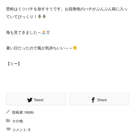
受粉はミツバチを放すそうです。お役御免のハチがぶんぶん箱に入っ
ていてびっくり！
海も見てきました～
暑い日だったので風が気持ちいい～～
【ミー】
Tweet
Share
投稿者:
hitoto
その他
コメント:
0