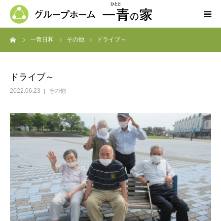
ーム
一青日和
その他
ドライブ～
ホーム
一青の家の紹介
ドライブ～
2022.06.23
その他
求人募集
ブログ
よくある質問
お問い合わせ