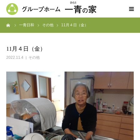
ーム
一青日和
その他
11月４日（金）
ホーム
一青の家の紹介
11月４日（金）
2022.11.4
その他
求人募集
ブログ
よくある質問
お問い合わせ