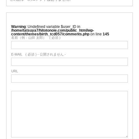
Warning
: Undefined variable $user_ID in
/home/tatsuya7/hitotonoie.com/public_html/wp-
content/themes/birth_tcd057/comments.php
on line
145
名前（例：山田 太郎）
( 必須 )
E-MAIL
( 必須 ) - 公開されません -
URL