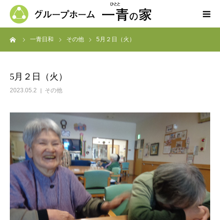
ーム
一青日和
その他
5月２日（火）
ホーム
一青の家の紹介
5月２日（火）
2023.05.2
その他
求人募集
ブログ
よくある質問
お問い合わせ