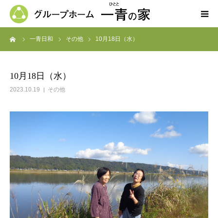
ーム
一青日和
その他
10月18日（水）
ホーム
一青の家の紹介
10月18日（水）
2023.10.19
その他
求人募集
ブログ
よくある質問
お問い合わせ