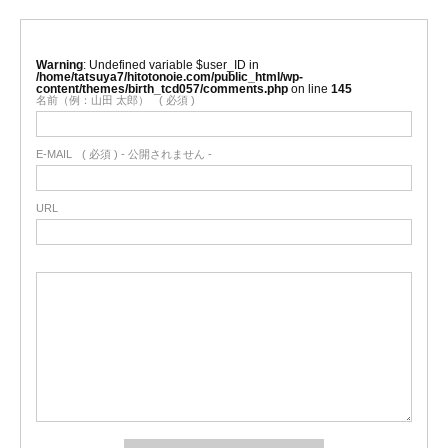
Warning
: Undefined variable $user_ID in
/home/tatsuya7/hitotonoie.com/public_html/wp-
content/themes/birth_tcd057/comments.php
on line
145
名前（例：山田 太郎）
( 必須 )
E-MAIL
( 必須 ) - 公開されません -
URL