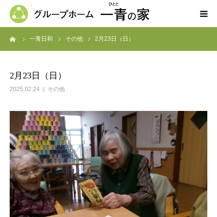
ーム
一青日和
その他
2月23日（日）
ホーム
一青の家の紹介
2月23日（日）
2025.02.24
その他
求人募集
ブログ
よくある質問
お問い合わせ