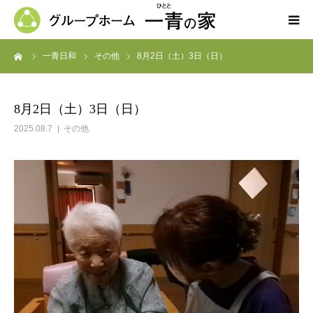
ーム
一青日和
その他
8月2日（土）3日（日）
ホーム
一青の家の紹介
8月2日（土）3日（日）
2025.08.7
その他
求人募集
ブログ
よくある質問
お問い合わせ