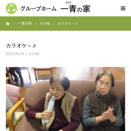
ーム
一青日和
その他
カラオケ～♬
ホーム
一青の家の紹介
カラオケ～♬
2022.04.28
その他
求人募集
ブログ
よくある質問
お問い合わせ