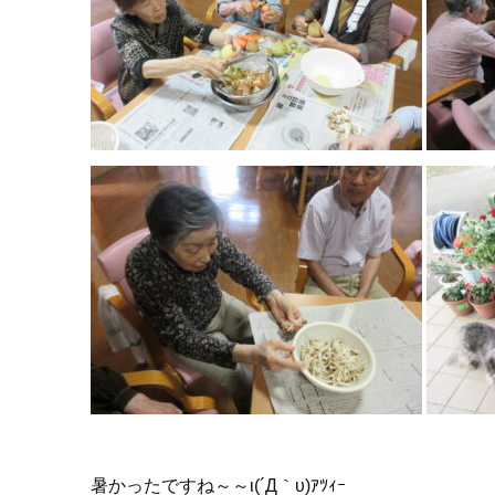
暑かったですね～～ι(´Д｀υ)ｱﾂｨｰ