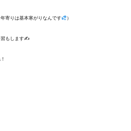
お年寄りは基本寒がりなんです
）
練習もします✍
ね！