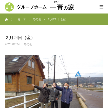
ーム
一青日和
その他
２月24日（金）
ホーム
一青の家の紹介
２月24日（金）
2023.02.24
その他
求人募集
ブログ
よくある質問
お問い合わせ