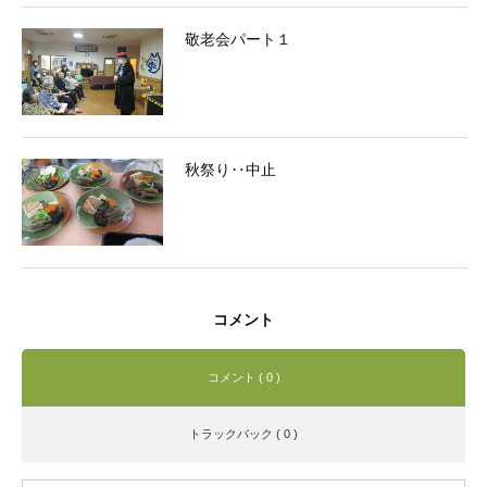
敬老会パート１
秋祭り‥中止
コメント
コメント ( 0 )
トラックバック ( 0 )
施設案内
シェア
電話
お問い合わせ