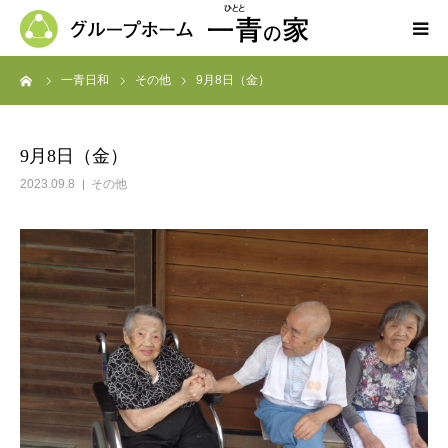
ーム
一青日和
その他
9月8日（金）
ホーム
一青の家の紹介
9月8日（金）
2023.09.8
その他
求人募集
ブログ
よくある質問
お問い合わせ