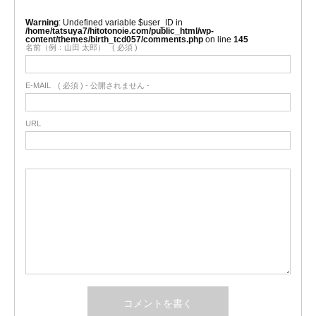
Warning
: Undefined variable $user_ID in
/home/tatsuya7/hitotonoie.com/public_html/wp-
content/themes/birth_tcd057/comments.php
on line
145
名前（例：山田 太郎）
( 必須 )
E-MAIL
( 必須 ) - 公開されません -
URL