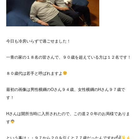
今日も冷房いらずで過ごせました！
一青の家の１８名の皆さんで、９０歳を超えている方は１２名です！
８０歳代は若手と呼ばれますよ
最初の画像は男性横綱のOさん９４歳、女性横綱のHさん９７歳で
す！
Hさんは開所当時に入所されたので、この道２０年のお局様でありま
す
という事は・・９７から２０を引くと７７歳だったんですね☝
✌