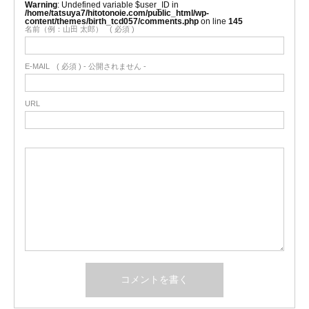
Warning
: Undefined variable $user_ID in
/home/tatsuya7/hitotonoie.com/public_html/wp-
content/themes/birth_tcd057/comments.php
on line
145
名前（例：山田 太郎）
( 必須 )
E-MAIL
( 必須 ) - 公開されません -
URL