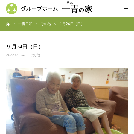
ーム
一青日和
その他
９月24日（日）
ホーム
一青の家の紹介
９月24日（日）
2023.09.24
その他
求人募集
ブログ
よくある質問
お問い合わせ