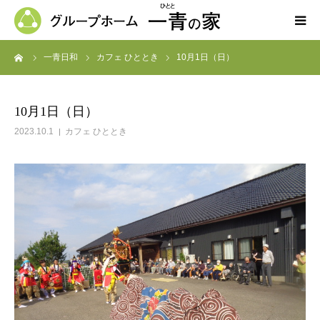
ーム
一青日和
カフェ ひととき
10月1日（日）
ホーム
一青の家の紹介
10月1日（日）
2023.10.1
カフェ ひととき
求人募集
ブログ
よくある質問
お問い合わせ