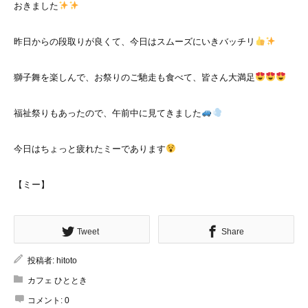
おきました
昨日からの段取りが良くて、今日はスムーズにいきバッチリ
獅子舞を楽しんで、お祭りのご馳走も食べて、皆さん大満足
福祉祭りもあったので、午前中に見てきました
今日はちょっと疲れたミーであります
【ミー】
Tweet
Share
投稿者:
hitoto
カフェ ひととき
施設案内
シェア
電話
お問い合わせ
コメント:
0