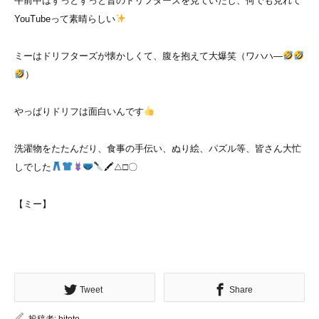
午前中はずっとずっと昔のドリフターズを見ていたし、何でも見れて
YouTubeって素晴らしい
ミーはドリフターズが懐かしくて、腹を抱えて大爆笑（ワハハ―
）
やっぱりドリフは面白いんです
洗濯物をたたんだり、食事の手伝い、ぬり絵、パズル等、皆さん大忙
しでした
🖍△□〇
【ミー】
Tweet
Share