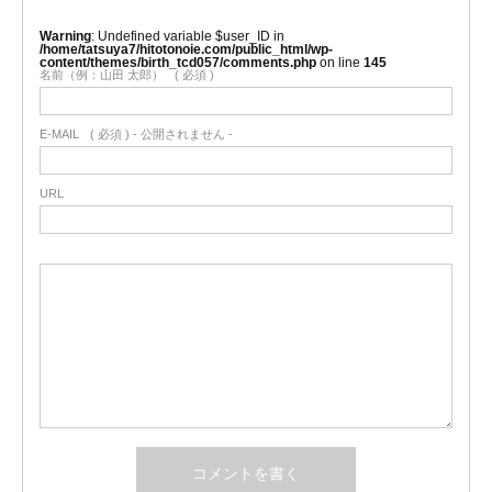
Warning
: Undefined variable $user_ID in
/home/tatsuya7/hitotonoie.com/public_html/wp-
content/themes/birth_tcd057/comments.php
on line
145
名前（例：山田 太郎）
( 必須 )
E-MAIL
( 必須 ) - 公開されません -
URL