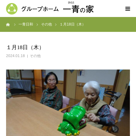
ーム
一青日和
その他
１月18日（木）
ホーム
一青の家の紹介
１月18日（木）
2024.01.18
その他
求人募集
ブログ
よくある質問
お問い合わせ