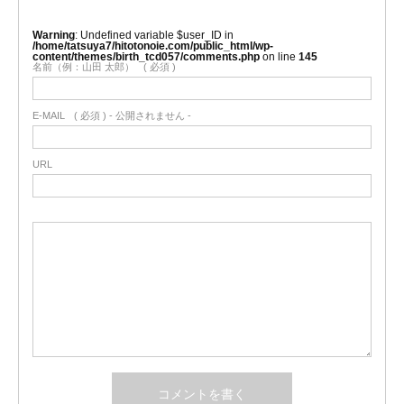
Warning
: Undefined variable $user_ID in
/home/tatsuya7/hitotonoie.com/public_html/wp-
content/themes/birth_tcd057/comments.php
on line
145
名前（例：山田 太郎）
( 必須 )
E-MAIL
( 必須 ) - 公開されません -
URL