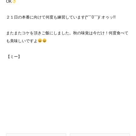
OK
２１日の本番に向けて何度も練習しています(*￣0￣)/ オゥッ!!
またまたコケを頂きご飯にしました。秋の味覚は今だけ！何度食べて
も美味しいですよ
【ミー】