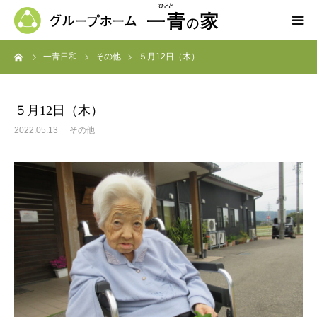
ーム
一青日和
その他
５月12日（木）
ホーム
一青の家の紹介
５月12日（木）
2022.05.13
その他
求人募集
ブログ
よくある質問
お問い合わせ