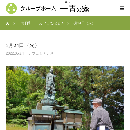
ーム
一青日和
カフェ ひととき
5月24日（火）
ホーム
一青の家の紹介
5月24日（火）
2022.05.24
カフェ ひととき
求人募集
ブログ
よくある質問
お問い合わせ