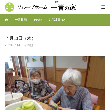
ーム
一青日和
その他
７月13日（木）
ホーム
一青の家の紹介
７月13日（木）
2023.07.14
その他
求人募集
ブログ
よくある質問
お問い合わせ