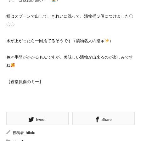
種はスプーンで出して、きれいに洗って、漬物桶３個につけました〇
〇〇
水が上がったら一回捨てるそうです（漬物名人の指示
）
色々手間がかかるもんですが、美味しい漬物が出来るのが楽しみです
ね
【親指負傷のミー】
Tweet
Share
投稿者:
hitoto