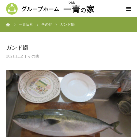
ーム
一青日和
その他
ガンド鰤
ホーム
一青の家の紹介
ガンド鰤
2021.11.2
その他
求人募集
ブログ
よくある質問
お問い合わせ